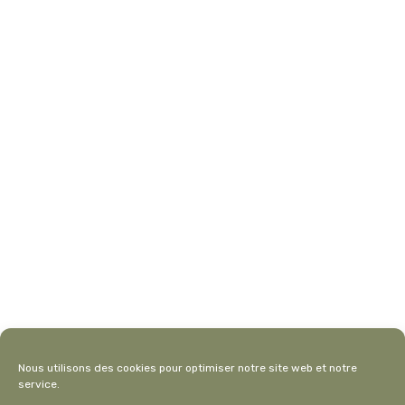
CATÉGORIES
Les incontournables
Parc National
Road Trip
Voyage insolite
Nous utilisons des cookies pour optimiser notre site web et notre
service.