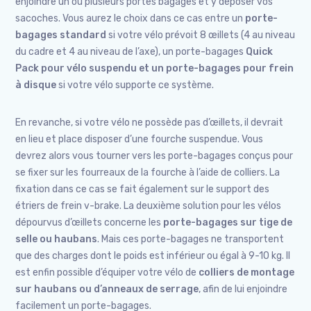
enjoindre un ou plusieurs portes bagages et y déposer vos
sacoches. Vous aurez le choix dans ce cas entre un
porte-
bagages standard
si votre vélo prévoit 8 œillets (4 au niveau
du cadre et 4 au niveau de l’axe), un porte-bagages
Quick
Pack
pour vélo suspendu et un porte-bagages pour frein
à disque
si votre vélo supporte ce système.
En revanche, si votre vélo ne possède pas d’œillets, il devrait
en lieu et place disposer d’une fourche suspendue. Vous
devrez alors vous tourner vers les porte-bagages conçus pour
se fixer sur les fourreaux de la fourche à l’aide de colliers. La
fixation dans ce cas se fait également sur le support des
étriers de frein v-brake. La deuxième solution pour les vélos
dépourvus d’œillets concerne les
porte-bagages sur tige de
selle ou haubans
. Mais ces porte-bagages ne transportent
que des charges dont le poids est inférieur ou égal à 9-10 kg. Il
est enfin possible d’équiper votre vélo de
colliers de montage
sur haubans ou d’anneaux de serrage
, afin de lui enjoindre
facilement un porte-bagages.