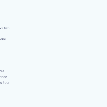
uve son
 zone
tes
rance
le tour