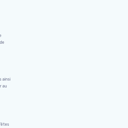
e
 de
 ainsi
r au
’êtes