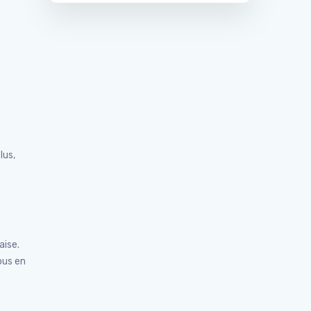
lus,
aise.
ous en