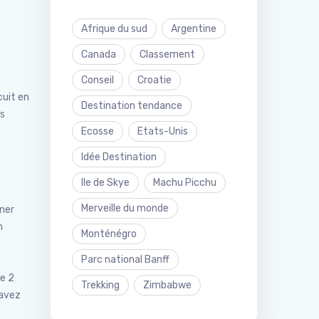
Afrique du sud
Argentine
Canada
Classement
Conseil
Croatie
cuit en
Destination tendance
ès
Ecosse
Etats-Unis
Idée Destination
Ile de Skye
Machu Picchu
Merveille du monde
iner
n
Monténégro
Parc national Banff
de 2
Trekking
Zimbabwe
 avez