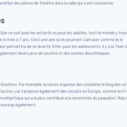
ofiter des pièces de théâtre dans la salle qui y est consacrée.
es
. Que ce soit pour les enfants ou pour les adultes, tout le monde y tro
e 6 mois à 7 ans. C’est une aire où ils pourront s’amuser comme ils le
leur permettra de se divertir. Enfin, pour les adolescents, il y a la Teen
également divers jeux de société et des soirées discothèques.
nations. Par exemple, le navire organise des croisières le long des cô
’autres, car il propose également des circuits en Europe, comme en F
ansatlantique qui a le plus contribué à la renommée du paquebot. Mais 
beaucoup également.