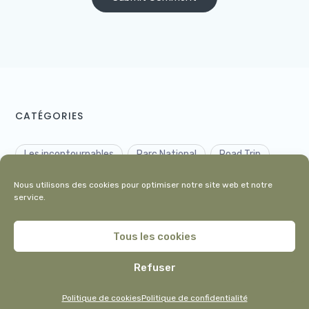
CATÉGORIES
Les incontournables
Parc National
Road Trip
Voyage insolite
Nous utilisons des cookies pour optimiser notre site web et notre
service.
Tous les cookies
Refuser
Tous droits réservés © 2019, je-pars.com
Qui sommes-nous ?
Contact
Politique de cookies
Politique de cookies
Politique de confidentialité