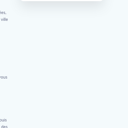
ées,
ville
 vous
puis
t des