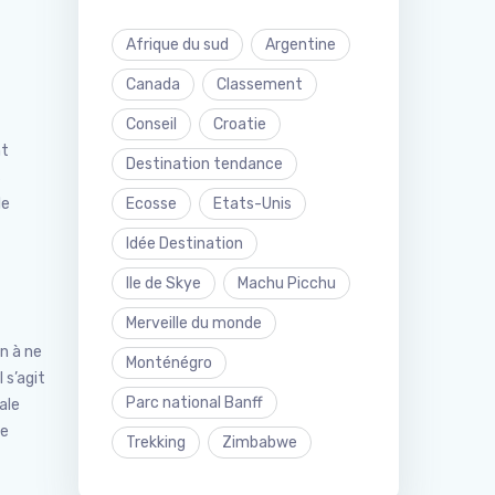
Afrique du sud
Argentine
Canada
Classement
Conseil
Croatie
nt
Destination tendance
s
Ecosse
Etats-Unis
le
Idée Destination
Ile de Skye
Machu Picchu
Merveille du monde
n à ne
Monténégro
 s’agit
Parc national Banff
ale
de
Trekking
Zimbabwe