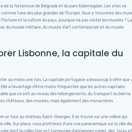
site de la forteresse de Belgrade et du parc Kalemegdan. Les sites se
érée comme l’une des plus grandes de l’Europe. Vous y trouverez des mus
histoire et la culture du pays, pourquoi ne pas visiter les musées ? La 
l, du musée militaire, du musée d’art contemporain et du musée
rer Lisbonne, la capitale du
iter au moins une fois. La capitale portugaise a beaucoup à offrir que
. Elle a l’avantage d’être moins fréquentée que les autres capitales
dable que ce soit au niveau des hébergements, du transport ou bien la
s, des châteaux, des musées, mais également des monastères.
ire un tour au château Saint-Georges. Il se trouve sur une colline qui
ville. Sur place, vous profiterez d’une vue panoramique sur la ville de
usée dont la collection est composée d’anciennes ruines, des tours e