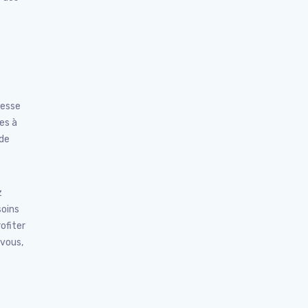
hesse
es à
 de
z
soins
ofiter
 vous,